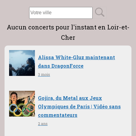
Aucun concerts pour l'instant en Loir-et-
Cher
Alissa White-Gluz maintenant
dans DragonForce
3 mois
Gojira, du Metal aux Jeux
Olympiques de Paris | Vidéo sans
commentateurs
2 ans