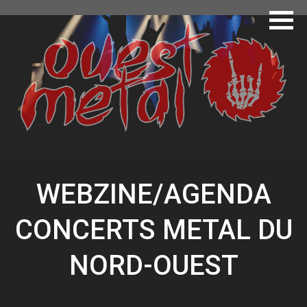
AGENDA
LES NEWS
OUEST NEWS
A PROPOS
WORLD NEWS
Aller
WEBZINE/AGENDA
au
contenu
CONCERTS METAL DU
NORD-OUEST