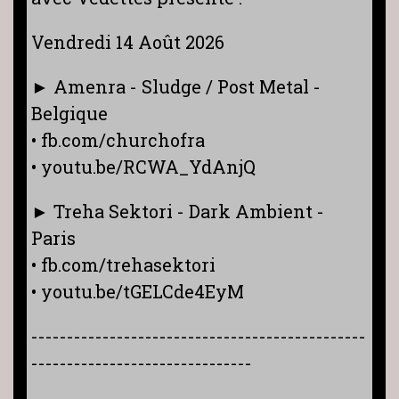
Vendredi 14 Août 2026
► Amenra - Sludge / Post Metal -
Belgique
• fb.com/churchofra
• youtu.be/RCWA_YdAnjQ
► Treha Sektori - Dark Ambient -
Paris
• fb.com/trehasektori
• youtu.be/tGELCde4EyM
-----------------------------------------------
-------------------------------