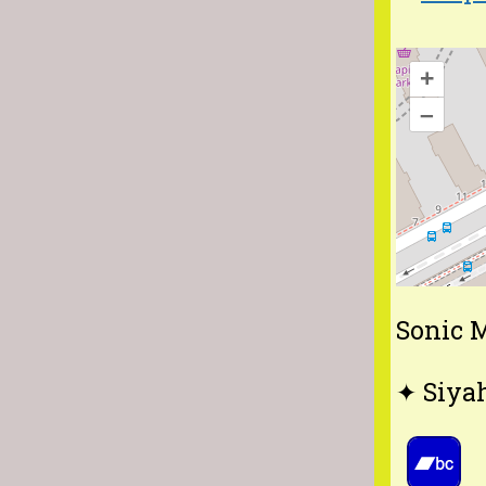
+
–
Sonic M
✦ Siya