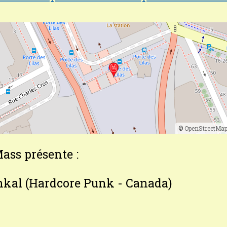
©
OpenStreetMa
ass présente :
hkal (Hardcore Punk - Canada)