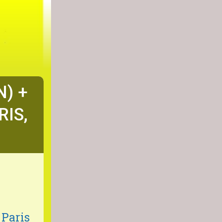
N) +
RIS,
 Paris