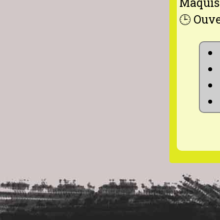
Maquis 
🕒 Ouve