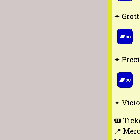
✦ Grott
✦ Preci
✦ Vicio
🎟️ Tick
📍 Merc