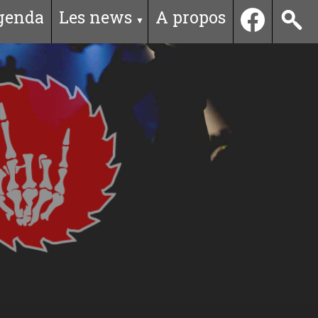
genda
Les news
A propos