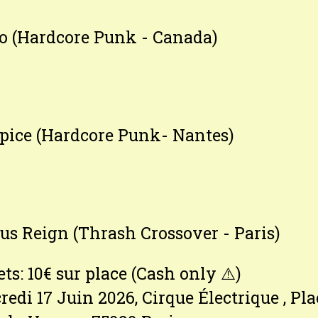
o (Hardcore Punk - Canada)
pice (Hardcore Punk- Nantes)
us Reign (Thrash Crossover - Paris)
ets: 10€ sur place (Cash only ⚠️)
redi 17 Juin 2026, Cirque Électrique , Pl