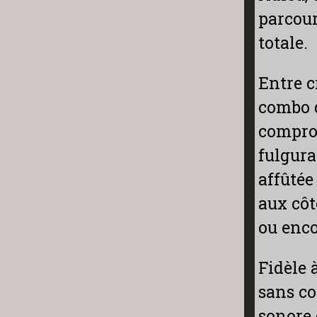
parcour
totale.
Entre c
combo d
comprom
fulgura
affûtée
aux côt
ou enco
Fidèle 
sans co
sonore 