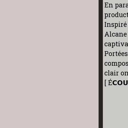
En para
produc
Inspiré
Alcane 
captiva
Portées
composi
clair o
[ É𝗖𝗢𝗨