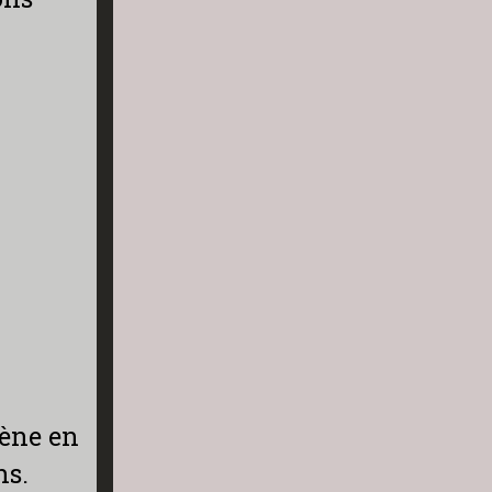
cène en
ns.