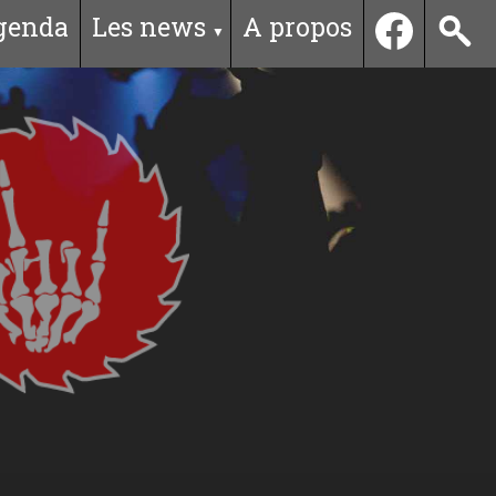
genda
Les news
A propos