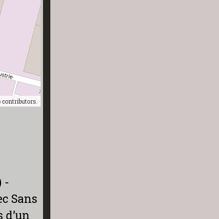
p
contributors.
€
 -
ec Sans
s d’un