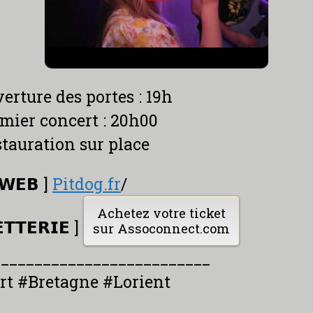
verture des portes : 19h
emier concert : 20h00
estauration sur place
 𝗪𝗘𝗕 ]
Pitdog.fr
/
Achetez votre ticket
𝗘𝗧𝗧𝗘𝗥𝗜𝗘 ]
sur Assoconnect.com
__________________________
rt #Bretagne #Lorient