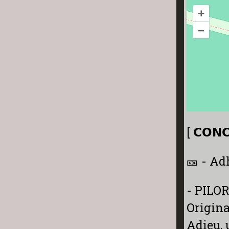
+
–
[ 𝗖𝗢𝗡𝗖
🎫 - Adh
- PILOR
Origina
Adieu, 