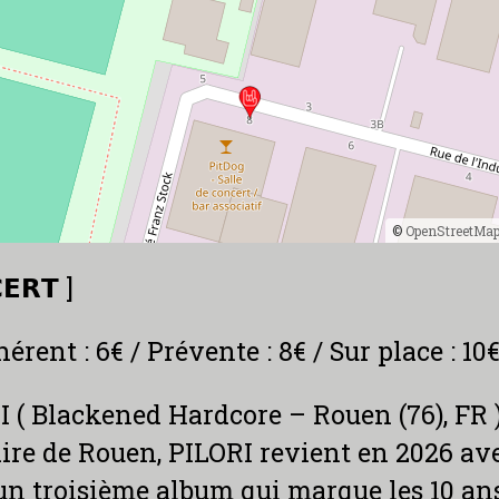
©
OpenStreetMa
𝗘𝗥𝗧 ]
érent : 6€ / Prévente : 8€ / Sur place : 10
I ( Blackened Hardcore – Rouen (76), FR )
ire de Rouen, PILORI revient en 2026 av
un troisième album qui marque les 10 an