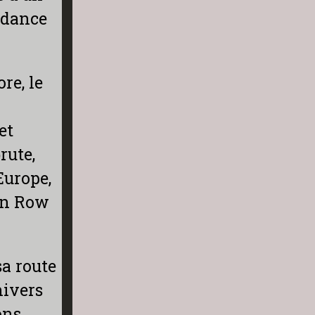
endance
re, le
et
rute,
’Europe,
 in Row
sa route
nivers
ons