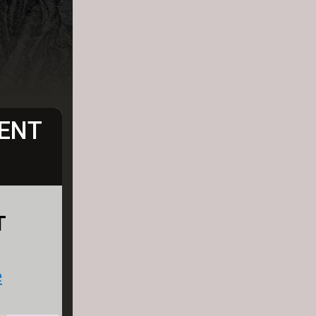
IENT
T
e