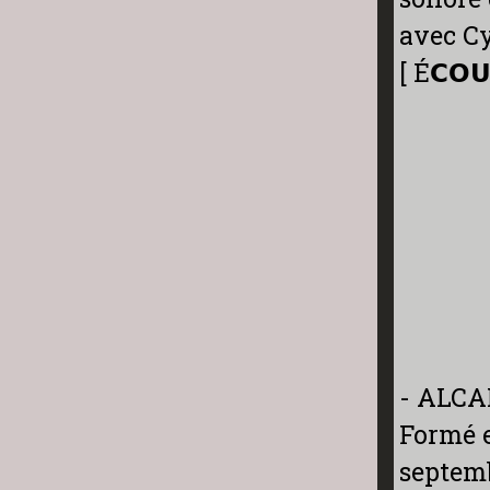
avec Cy
[ É𝗖𝗢𝗨
- ALCAN
Formé e
septemb