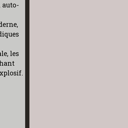
n auto-
derne,
diques
e, les
chant
xplosif.