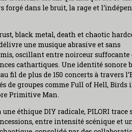
s forgé dans le bruit, la rage et l’indép
rust, black metal, death et chaotic hardco
élivre une musique abrasive et sans
is, oscillant entre noirceur suffocante 
nces cathartiques. Une identité sonore b
 au fil de plus de 150 concerts à travers l
és de groupes comme Full of Hell, Birds
re Primitive Man.
à une éthique DIY radicale, PILORI trace 
ncessions, entre intensité scénique et u
chaotique, consolidé par des collaborati