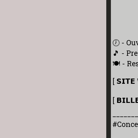
🕖 - Ou
🎵 - Pr
🍽️ - R
[ 𝗦𝗜𝗧
[ 𝗕𝗜𝗟𝗟
______
#Conce