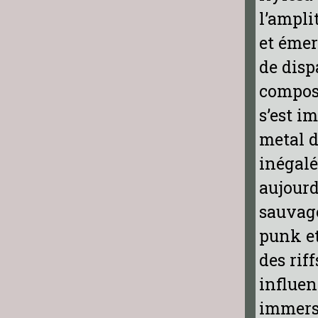
l’ampli
et émer
de disp
composé
s’est i
metal d
inégalé
aujourd
sauvage
punk et
des rif
influen
immers