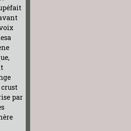
upéfait
 avant
/voix
lesa
ène
ue,
t
ange
 crust
ise par
es
hère