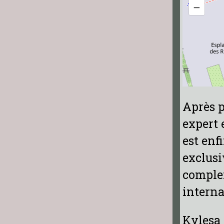
–
Après p
expert 
est enf
exclusi
comple
interna
Kylesa 