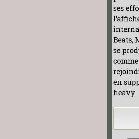
ses eff
l’affic
interna
Beats, 
se prod
comme l
rejoind
en supp
heavy.