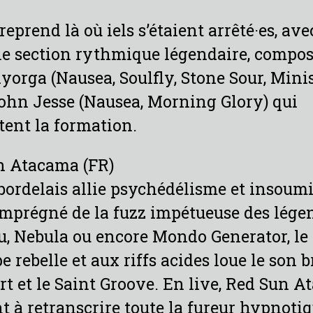
reprend là où iels s’étaient arrêté·es, av
e section rythmique légendaire, compos
orga (Nausea, Soulfly, Stone Sour, Minis
hn Jesse (Nausea, Morning Glory) qui
ent la formation.
n Atacama (FR)
 bordelais allie psychédélisme et insoum
mprégné de la fuzz impétueuse des lége
 Nebula ou encore Mondo Generator, le 
pe rebelle et aux riffs acides loue le son 
rt et le Saint Groove. En live, Red Sun 
t à retranscrire toute la fureur hypnoti