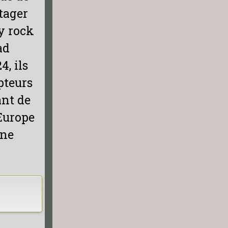
rtager
vy rock
ad
4, ils
pteurs
ant de
’Europe
ène