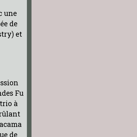
ec une
ée de
try) et
ission
ndes Fu
trio à
brûlant
Atacama
que de