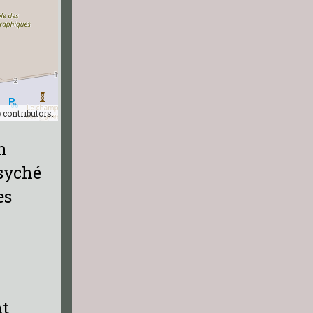
p
contributors.
n
psyché
es
nt