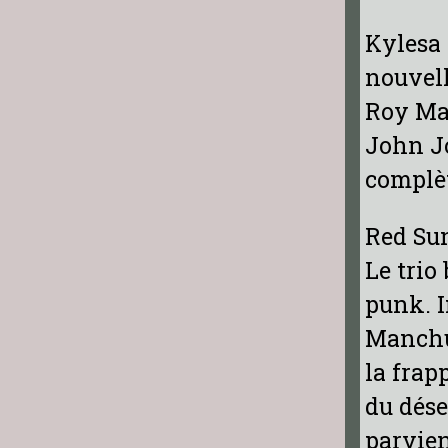
Kylesa 
nouvell
Roy May
John Jo
complèt
Red Su
Le trio
punk. I
Manchu,
la frap
du dése
parvien