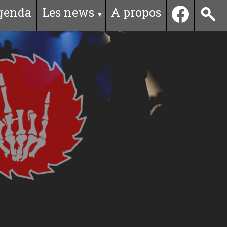
genda
Les news
A propos