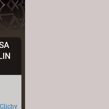
SA
LIN
Clichy