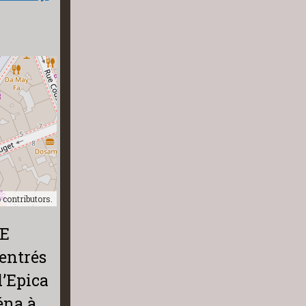
p
contributors.
TE
entrés
d’Epica
éna à