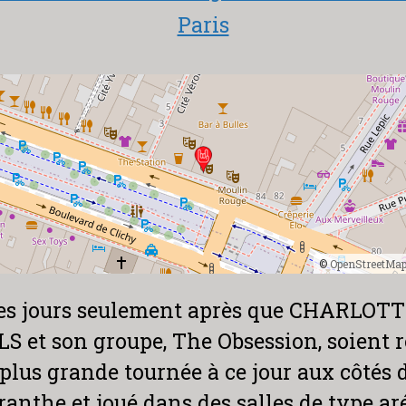
Paris
©
OpenStreetMa
es jours seulement après que CHARLOT
 et son groupe, The Obsession, soient r
 plus grande tournée à ce jour aux côtés 
anthe et joué dans des salles de type ar