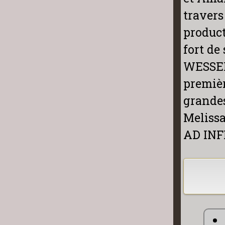
travers
product
fort de
WESSEL
premièr
grandes
Meliss
AD INF