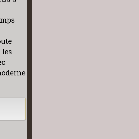
temps
oute
 les
ec
moderne