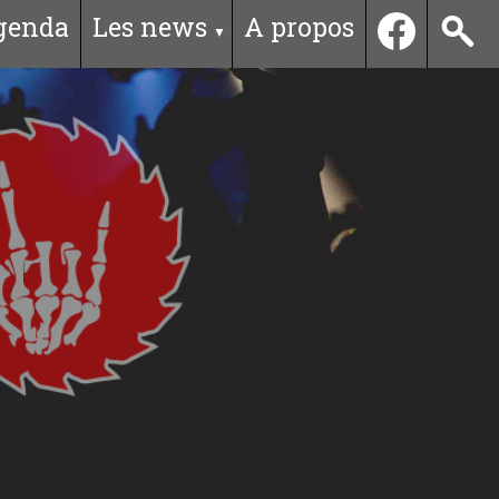
genda
Les news
A propos