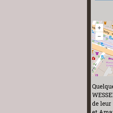
+
–
Quelqu
WESSELS
de leur
et Amar